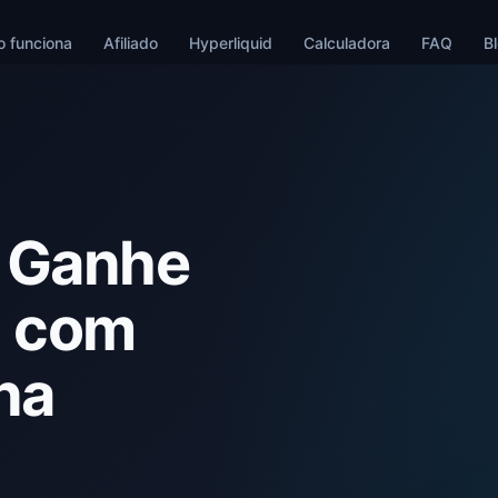
 funciona
Afiliado
Hyperliquid
Calculadora
FAQ
B
Ganhe
a
com
na