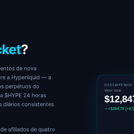
ket
?
mentos de nova
re a Hyperliquid — a
DESEMPENHO 
os perpétuos do
Valor total
ia $HYPE 24 horas
$12,84
s diários consistentes
+$284,70 (+0,
 afiliados de quatro