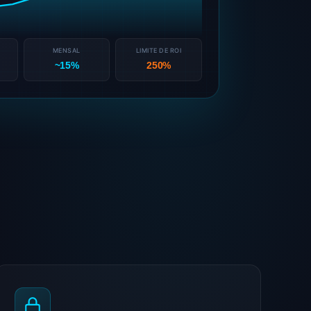
MENSAL
LIMITE DE ROI
~15%
250%