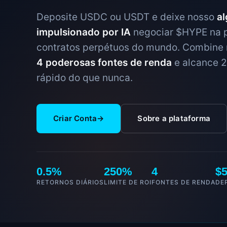
Deposite USDC ou USDT e deixe nosso
al
impulsionado por IA
negociar $HYPE na p
contratos perpétuos do mundo. Combine r
4 poderosas fontes de renda
e alcance 
rápido do que nunca.
Criar Conta
→
Sobre a plataforma
0.5%
250%
4
$
RETORNOS DIÁRIOS
LIMITE DE ROI
FONTES DE RENDA
DE