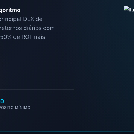
goritmo
rincipal DEX de
etornos diários com
250% de ROI mais
50
PÓSITO MÍNIMO