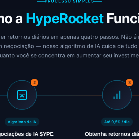
PROCESSO SIMPLES
mo a
HypeRocket
Func
r retornos diários em apenas quatro passos. Não é 
m negociação — nosso algoritmo de IA cuida de tudo 
uanto você se concentra em aumentar seu investime
2
3
Algoritmo de IA
Até 0,5% / dia
ociações de IA $YPE
Obtenha retornos diá