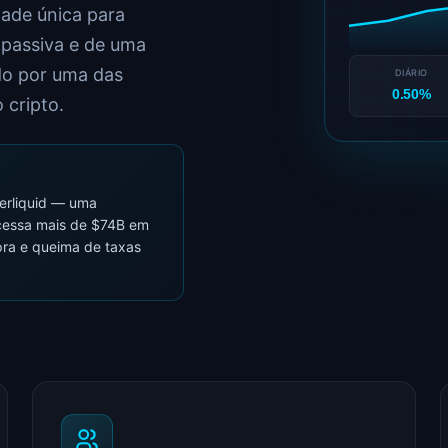
ade única para
 passiva e de uma
do por uma das
DIÁRIO
0.50%
 cripto.
perliquid — uma
cessa mais de $74B em
ra e queima de taxas