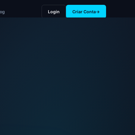
log
Login
Criar Conta
→