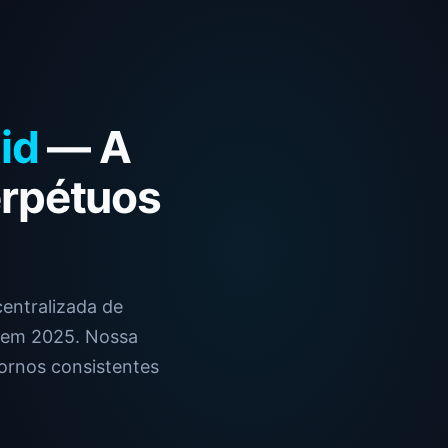
id
— A
erpétuos
entralizada de
e em 2025. Nossa
tornos consistentes