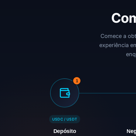
Co
Comece a obte
experiência e
enq
1
USDC / USDT
Depósito
Neg