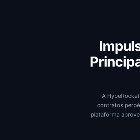
Impul
Princip
A HypeRocket 
contratos perpé
plataforma aprovei