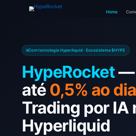
Home
Como
Com tecnologia Hyperliquid · Ecossistema $HYPE
HypeRocket
— 
até
0,5% ao di
Trading por IA 
Hyperliquid