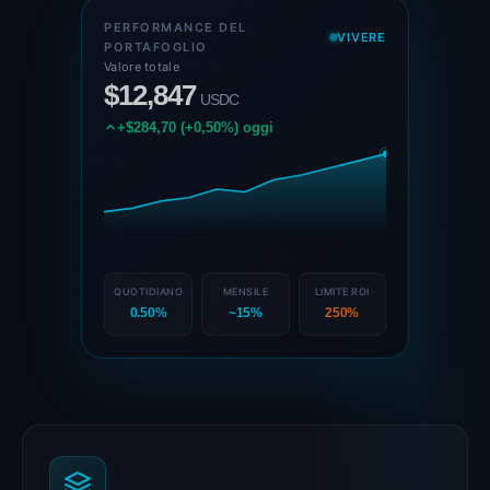
PERFORMANCE DEL
VIVERE
PORTAFOGLIO
Valore totale
$12,847
USDC
+$284,70 (+0,50%) oggi
QUOTIDIANO
MENSILE
LIMITE ROI
0.50%
~15%
250%