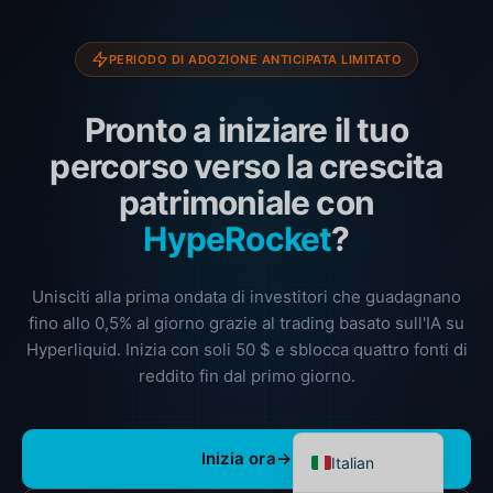
PERIODO DI ADOZIONE ANTICIPATA LIMITATO
Pronto a iniziare il tuo
percorso verso la crescita
patrimoniale con
HypeRocket
?
Spanish
Unisciti alla prima ondata di investitori che guadagnano
Portuguese
fino allo
0,5% al giorno
grazie al trading basato sull'IA su
Hyperliquid. Inizia con soli 50 $ e sblocca quattro fonti di
French
reddito fin dal primo giorno.
German
English
Inizia ora
→
Italian