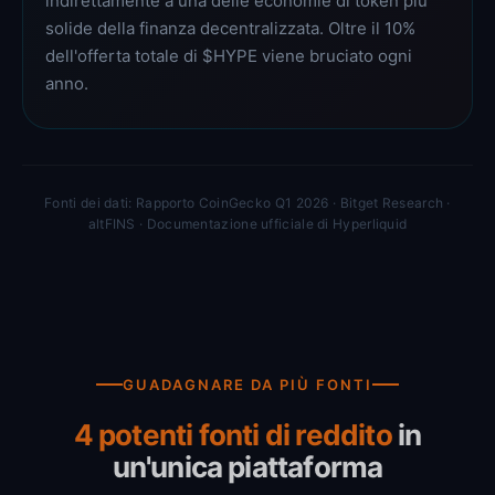
indirettamente a una delle economie di token più
solide della finanza decentralizzata. Oltre il 10%
dell'offerta totale di $HYPE viene bruciato ogni
anno.
Fonti dei dati: Rapporto CoinGecko Q1 2026 · Bitget Research ·
altFINS · Documentazione ufficiale di Hyperliquid
GUADAGNARE DA PIÙ FONTI
4 potenti fonti di reddito
in
un'unica piattaforma